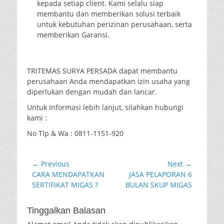
kepada setiap client. Kami selalu siap
membantu dan memberikan solusi terbaik
untuk kebutuhan perizinan perusahaan, serta
memberikan Garansi.
TRITEMAS SURYA PERSADA dapat membantu
perusahaan Anda mendapatkan izin usaha yang
diperlukan dengan mudah dan lancar.
Untuk Informasi lebih lanjut, silahkan hubungi
kami :
No Tlp & Wa : 0811-1151-920
Navigasi
← Previous
Next →
Previous
Next
CARA MENDAPATKAN
JASA PELAPORAN 6
pos
post:
post:
SERTIFIKAT MIGAS ?
BULAN SKUP MIGAS
Tinggalkan Balasan