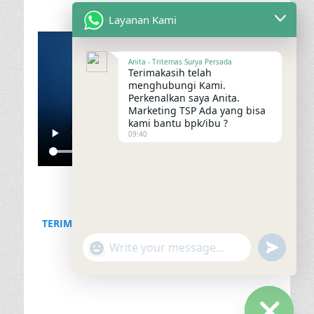
Layanan Kami
Anita - Tritemas Surya Persada
Terimakasih telah
menghubungi Kami.
Perkenalkan saya Anita.
Marketing TSP Ada yang bisa
kami bantu bpk/ibu ?
09:40
TERIMAKASIH KERJASAMA & KEPERCAYAAN PT.
GEOPATRA GROUP
"+chaty_settings.lang.emoji_picker+"
undefined
WhatsApp
Message