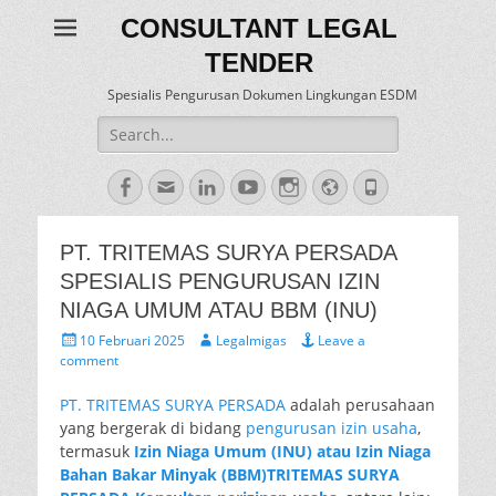
CONSULTANT LEGAL
TENDER
Spesialis Pengurusan Dokumen Lingkungan ESDM
Search
for:
Facebook
Email
LinkedIn
YouTube
Instagram
Website
Phone
PT. TRITEMAS SURYA PERSADA
SPESIALIS PENGURUSAN IZIN
NIAGA UMUM ATAU BBM (INU)
Posted
Author
10 Februari 2025
Legalmigas
Leave a
on
comment
PT. TRITEMAS SURYA PERSADA
adalah perusahaan
yang bergerak di bidang
pengurusan izin usaha
,
termasuk
Izin Niaga Umum (INU) atau Izin Niaga
Bahan Bakar Minyak (BBM)
TRITEMAS SURYA