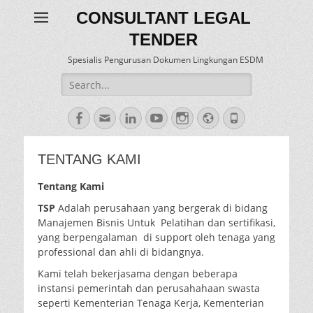
CONSULTANT LEGAL
TENDER
Spesialis Pengurusan Dokumen Lingkungan ESDM
Search
for:
Facebook
Email
LinkedIn
YouTube
Instagram
Website
Phone
TENTANG KAMI
Tentang Kami
TSP
Adalah perusahaan yang bergerak di bidang
Manajemen Bisnis Untuk Pelatihan dan sertifikasi,
yang berpengalaman di support oleh tenaga yang
professional dan ahli di bidangnya.
Kami telah bekerjasama dengan beberapa
instansi pemerintah dan perusahahaan swasta
seperti Kementerian Tenaga Kerja, Kementerian