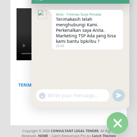
Anita - Tritemas Surya Persada
Terimakasih telah
menghubungi Kami.
Perkenalkan saya Anita.
Marketing TSP Ada yang bisa
kami bantu bpk/ibu ?
20:06
TERIMAKASIH KERJASAMA & KEPERCAYAAN PT.
GEOPATRA GROUP
"+chaty_settings.lang.emoji_picker+"
undefined
WhatsApp
Message
Copyright © 2026
CONSULTANT LEGAL TENDER
. All Rights
Hide
Reserved.
HOME
| Catch Responsive Pro by
Catch Themes